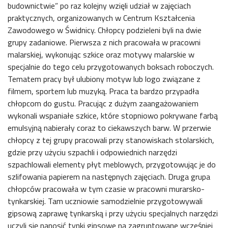
budownictwie” po raz kolejny wzięli udział w zajęciach
praktycznych, organizowanych w Centrum Kształcenia
Zawodowego w Świdnicy. Chłopcy podzieleni byli na dwie
grupy zadaniowe. Pierwsza z nich pracowała w pracowni
malarskiej, wykonując szkice oraz motywy malarskie w
specjalnie do tego celu przygotowanych boksach roboczych.
Tematem pracy był ulubiony motyw lub logo związane z
filmem, sportem lub muzyką. Praca ta bardzo przypadła
chłopcom do gustu. Pracując z dużym zaangażowaniem
wykonali wspaniałe szkice, które stopniowo pokrywane farbą
emulsyjną nabierały coraz to ciekawszych barw. W przerwie
chłopcy z tej grupy pracowali przy stanowiskach stolarskich,
gdzie przy użyciu szpachli i odpowiednich narzędzi
szpachlowali elementy płyt meblowych, przygotowując je do
szlifowania papierem na następnych zajęciach. Druga grupa
chłopców pracowała w tym czasie w pracowni murarsko-
tynkarskiej. Tam uczniowie samodzielnie przygotowywali
gipsową zaprawę tynkarską i przy użyciu specjalnych narzędzi
uczyli się nanosić tynki gipsowe na zagruntowane wcześniej