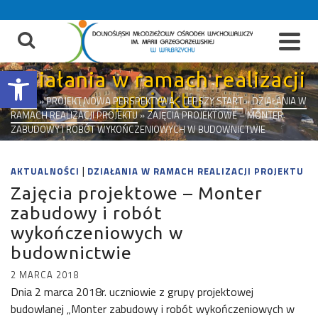
do
treści
Otwórz pasek narzędzi
Działania w ramach realizacji
projektu
START
»
PROJEKT NOWA PERSPEKTYWA - LEPSZY START
»
DZIAŁANIA W
RAMACH REALIZACJI PROJEKTU
»
ZAJĘCIA PROJEKTOWE – MONTER
ZABUDOWY I ROBÓT WYKOŃCZENIOWYCH W BUDOWNICTWIE
|
AKTUALNOŚCI
DZIAŁANIA W RAMACH REALIZACJI PROJEKTU
Zajęcia projektowe – Monter
zabudowy i robót
wykończeniowych w
budownictwie
2 MARCA 2018
Dnia 2 marca 2018r. uczniowie z grupy projektowej
budowlanej „Monter zabudowy i robót wykończeniowych w