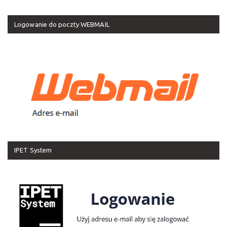
Logowanie do poczty WEBMAIL
IPET System