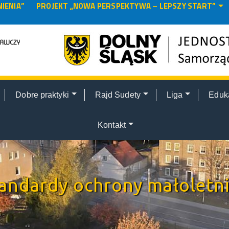
IENIA”
PROJEKT „NOWA PERSPEKTYWA – LEPSZY START”
Dobre praktyki
Rajd Sudety
Liga
Eduk
Kontakt
andardy ochrony małoletn