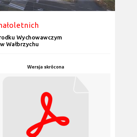
małoletnich
środku Wychowawczym
j w Wałbrzychu
Wersja skrócona