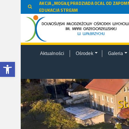
do
AKCJA „MOGIŁĘ PRADZIADA OCAL OD ZAPOMN
treści
EDUKACJA STREAM
Aktualności
Ośrodek
Galeria
Otwórz pasek narzędzi
St