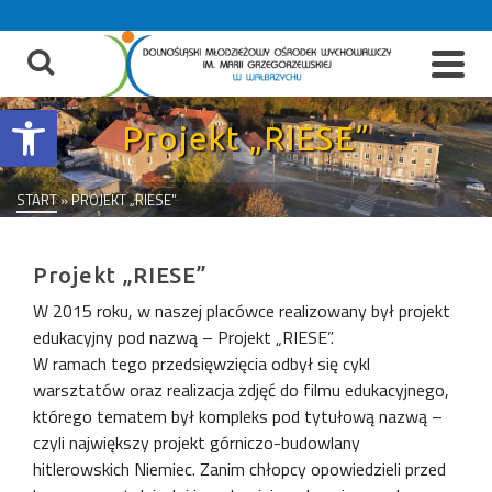
do
treści
Otwórz pasek narzędzi
Projekt „RIESE”
START
»
PROJEKT „RIESE”
Projekt „RIESE”
W 2015 roku, w naszej placówce realizowany był projekt
edukacyjny pod nazwą – Projekt „RIESE”.
W ramach tego przedsięwzięcia odbył się cykl
warsztatów oraz realizacja zdjęć do filmu edukacyjnego,
którego tematem był kompleks pod tytułową nazwą –
czyli największy projekt górniczo-budowlany
hitlerowskich Niemiec. Zanim chłopcy opowiedzieli przed