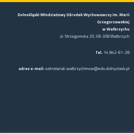
Dolnośląski Młodzieżowy Ośrodek Wychowawczy im. Marii
Grzegorzewskiej
w Wałbrzychu
ul. Strzegomska 20, 58-308 Wałbrzych
Tel.
74 842-61-28
adres e-mail:
sekretariat-walbrzychmow@edu.dolnyslask.pl