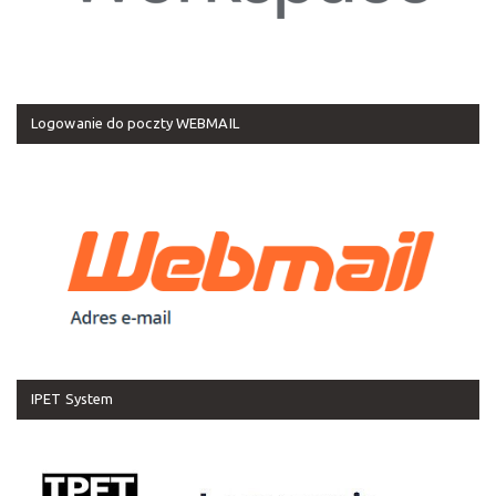
Logowanie do poczty WEBMAIL
IPET System