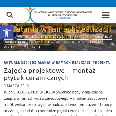
do
treści
Otwórz pasek narzędzi
Działania w ramach realizacji
projektu
START
»
PROJEKT NOWA PERSPEKTYWA - LEPSZY START
»
DZIAŁANIA W
RAMACH REALIZACJI PROJEKTU
»
ZAJĘCIA PROJEKTOWE – MONTAŻ
PŁYTEK CERAMICZNYCH
|
AKTUALNOŚCI
DZIAŁANIA W RAMACH REALIZACJI PROJEKTU
Zajęcia projektowe – montaż
płytek ceramicznych
3 MARCA 2018
W dniu 03.03.2018r. w CKZ w Świdnicy odbyły się kolejne
zajęcia w ramach kursu zawodowego – monter zabudowy i
robót wykończeniowych w budownictwie. Tym razem chłopcy
uczyli się układać na podłodze płytki ceramiczne. Jest to jeden