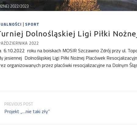
NOŻNEJ 2022/2023
|
TUALNOŚCI
SPORT
Turniej Dolnośląskiej Ligi Piłki Nożn
PAŹDZIERNIKA 2022
a 6.10.2022 roku na boiskach MOSIR Szczawno Zdrój przy ul. Topo
dy jesiennej Dolnośląskiej Ligi Piłki Nożnej Placówek Resocjalizacyj
rez organizowanych przez placówki resocjalizacyjne na Dolnym Śl
PREVIOUS POST
Projekt „…nie taki zły”