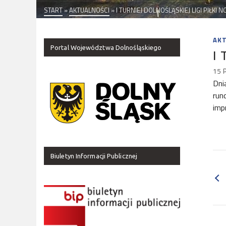
START
»
AKTUALNOŚCI
»
I TURNIEJ DOLNOŚLĄSKIEJ LIGI PIŁKI 
AK
Portal Województwa Dolnośląskiego
I 
15 
Dni
run
imp
Biuletyn Informacji Publicznej