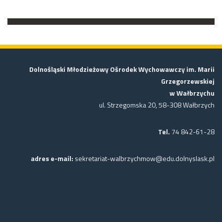
Dolnośląski Młodzieżowy Ośrodek Wychowawczy im. Marii
Grzegorzewskiej
w Wałbrzychu
ul. Strzegomska 20, 58-308 Wałbrzych
Tel.
74 842-61-28
adres e-mail:
sekretariat-walbrzychmow@edu.dolnyslask.pl