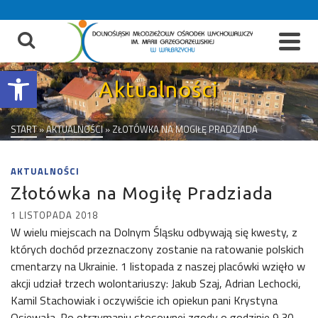
do
treści
Otwórz pasek narzędzi
Aktualności
START
»
AKTUALNOŚCI
»
ZŁOTÓWKA NA MOGIŁĘ PRADZIADA
AKTUALNOŚCI
Złotówka na Mogiłę Pradziada
1 LISTOPADA 2018
W wielu miejscach na Dolnym Śląsku odbywają się kwesty, z
których dochód przeznaczony zostanie na ratowanie polskich
cmentarzy na Ukrainie. 1 listopada z naszej placówki wzięło w
akcji udział trzech wolontariuszy: Jakub Szaj, Adrian Lechocki,
Kamil Stachowiak i oczywiście ich opiekun pani Krystyna
Osiewała. Po otrzymaniu stosownej zgody o godzinie 9.30