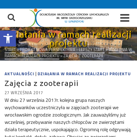
do
treści
Otwórz pasek narzędzi
Działania w ramach realizacji
projektu
START
»
PROJEKT NOWA PERSPEKTYWA - LEPSZY START
»
DZIAŁANIA W
RAMACH REALIZACJI PROJEKTU
»
ZAJĘCIA Z ZOOTERAPII
|
AKTUALNOŚCI
DZIAŁANIA W RAMACH REALIZACJI PROJEKTU
Zajęcia z zooterapii
27 WRZEŚNIA 2017
W dniu 27 września 2017r. kolejna grupa naszych
wychowanków uczestniczyła w zajęciach zooterapii we
wrocławskim ogrodzie zoologicznym. Jak zauważyliśmy już
wcześniej, przebywanie naszych chłopców ze zwierzętami
działa terapeutycznie, uspokajająco. Ogromną rolę odgrywają
tutaj kontakt, dotyk, zabawa. Obcując ze zwierzętami