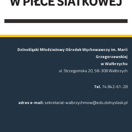
Dolnośląski Młodzieżowy Ośrodek Wychowawczy im. Marii
Grzegorzewskiej
w Wałbrzychu
ul. Strzegomska 20, 58-308 Wałbrzych
Tel.
74 842-61-28
adres e-mail:
sekretariat-walbrzychmow@edu.dolnyslask.pl