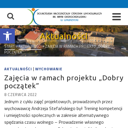
do
treści
Otwórz pasek narzędzi
Aktualności
START
»
AKTUALNOŚCI
»
ZAJĘCIA W RAMACH PROJEKTU „DOBRY
POCZĄTEK”
|
AKTUALNOŚCI
WYCHOWANIE
Zajęcia w ramach projektu „Dobry
początek”
8 CZERWCA 2022
Jednym z cyklu zajęć projektowych, prowadzonych przez
wychowawcę Andrzeja Stefańskiego był Trening kompetencji
i umiejętności społecznych w zakresie alternatywnego
spędzania czasu wolnego – Prowadzenie własnego