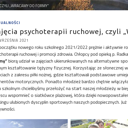
 CZYLI „WRACAMY DO FORMY”
TUALNOŚCI
jęcia psychoterapii ruchowej, czyli
WRZEŚNIA 2021
początku nowego roku szkolnego 2021/2022 prężnie i aktywnie r
choterapii ruchowej i promocji zdrowia. Chłopcy pod opieką p. Rad
my”
biorą udział w zajęciach ukierunkowanych na alternatywne sp
ym kształtowanie tężyzny fizycznej. Korzystając ze słonecznej wr
ęciach z zakresu piłki nożnej, gdzie kształtowali podstawowe umiejęt
mentów motorycznych. Ponadto młodzież bardzo chętnie włączyła
u szkolnym chcielibyśmy przełożyć na start naszej młodzieży w b
jscu wspomnieć o siatkówce plażowej, która dzięki nowopowstałe
kingu ulubionych dyscyplin sportowych naszych podopiecznych. Już 
ywności.