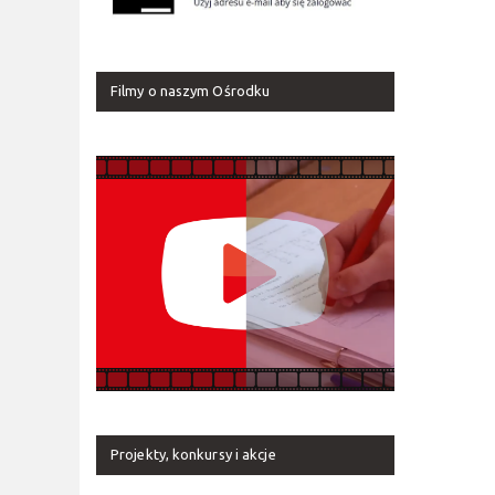
Filmy o naszym Ośrodku
Projekty, konkursy i akcje