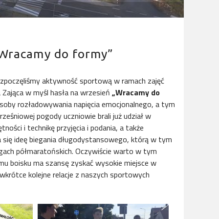
 „Wracamy do formy”
ozpoczęliśmy aktywność sportową w ramach zajęć
ka Zająca w myśl hasła na wrzesień
„Wracamy do
osoby rozładowywania napięcia emocjonalnego, a tym
ześniowej pogody uczniowie brali już udział w
ności i technikę przyjęcia i podania, a także
 się ideę biegania długodystansowego, którą w tym
iegach półmaratońskich. Oczywiście warto w tym
mu boisku ma szansę zyskać wysokie miejsce w
wkrótce kolejne relacje z naszych sportowych