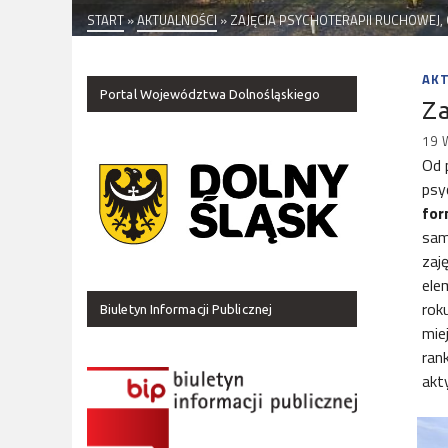
START
»
AKTUALNOŚCI
»
ZAJĘCIA PSYCHOTERAPII RUCHOWEJ,
AK
Portal Województwa Dolnośląskiego
Za
19 
Od 
psy
for
sam
zaj
ele
rok
Biuletyn Informacji Publicznej
mie
ran
akt