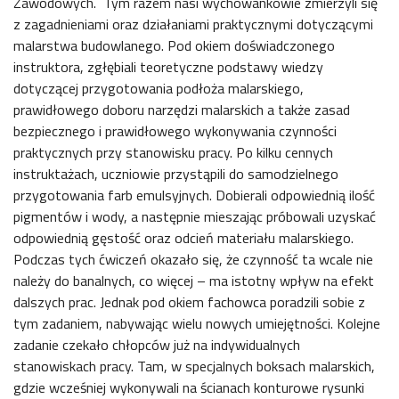
Zawodowych. Tym razem nasi wychowankowie zmierzyli się
z zagadnieniami oraz działaniami praktycznymi dotyczącymi
malarstwa budowlanego. Pod okiem doświadczonego
instruktora, zgłębiali teoretyczne podstawy wiedzy
dotyczącej przygotowania podłoża malarskiego,
prawidłowego doboru narzędzi malarskich a także zasad
bezpiecznego i prawidłowego wykonywania czynności
praktycznych przy stanowisku pracy. Po kilku cennych
instruktażach, uczniowie przystąpili do samodzielnego
przygotowania farb emulsyjnych. Dobierali odpowiednią ilość
pigmentów i wody, a następnie mieszając próbowali uzyskać
odpowiednią gęstość oraz odcień materiału malarskiego.
Podczas tych ćwiczeń okazało się, że czynność ta wcale nie
należy do banalnych, co więcej – ma istotny wpływ na efekt
dalszych prac. Jednak pod okiem fachowca poradzili sobie z
tym zadaniem, nabywając wielu nowych umiejętności. Kolejne
zadanie czekało chłopców już na indywidualnych
stanowiskach pracy. Tam, w specjalnych boksach malarskich,
gdzie wcześniej wykonywali na ścianach konturowe rysunki