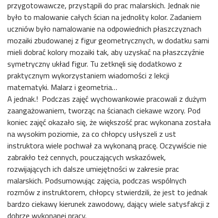
przygotowawcze, przystąpili do prac malarskich. Jednak nie
było to malowanie całych ścian na jednolity kolor. Zadaniem
uczniów było namalowanie na odpowiednich płaszczyznach
mozaiki zbudowanej z figur geometrycznych, w dodatku sami
mieli dobrać kolory mozaiki tak, aby uzyskać na płaszczyźnie
symetryczny układ figur. Tu zetknęli się dodatkowo z
praktycznym wykorzystaniem wiadomości z lekcji
matematyki. Malarz i geometria…
A jednak.! Podczas zajęć wychowankowie pracowali z dużym
zaangażowaniem, tworząc na ścianach ciekawe wzory. Pod
koniec zajęć okazało się, że większość prac wykonana została
na wysokim poziomie, za co chłopcy usłyszeli z ust
instruktora wiele pochwał za wykonaną pracę. Oczywiście nie
zabrakło też cennych, pouczających wskazówek,
rozwijających ich dalsze umiejętności w zakresie prac
malarskich. Podsumowując zajęcia, podczas wspólnych
rozmów z instruktorem, chłopcy stwierdzili, że jest to jednak
bardzo ciekawy kierunek zawodowy, dający wiele satysfakcji z
dobrze wykonanej pracy.