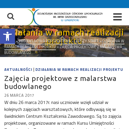
do
treści
Otwórz pasek narzędzi
Działania w ramach realizacji
projektu
START
»
PROJEKT NOWA PERSPEKTYWA - LEPSZY START
»
DZIAŁANIA W
RAMACH REALIZACJI PROJEKTU
»
ZAJĘCIA PROJEKTOWE Z MALARSTWA
BUDOWLANEGO
|
AKTUALNOŚCI
DZIAŁANIA W RAMACH REALIZACJI PROJEKTU
Zajęcia projektowe z malarstwa
budowlanego
26 MARCA 2017
W dniu 26 marca 2017r. nasi uczniowie wzięli udział w
kolejnych zajęciach warsztatowych, które odbywają się w
świdnickim Centrum Kształcenia Zawodowego. Są to zajęcia
projektowe, organizowane w ramach Kursu Umiejętności