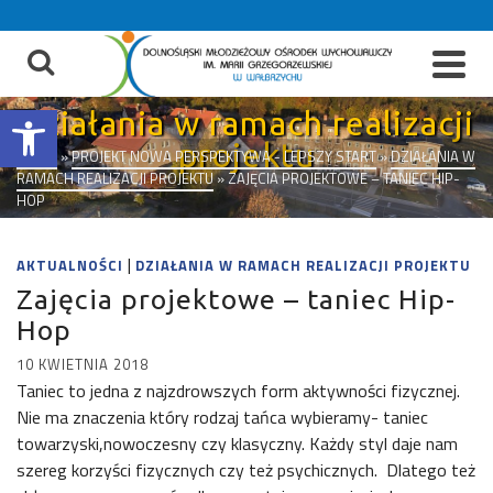
do
treści
Otwórz pasek narzędzi
Działania w ramach realizacji
projektu
START
»
PROJEKT NOWA PERSPEKTYWA - LEPSZY START
»
DZIAŁANIA W
RAMACH REALIZACJI PROJEKTU
»
ZAJĘCIA PROJEKTOWE – TANIEC HIP-
HOP
|
AKTUALNOŚCI
DZIAŁANIA W RAMACH REALIZACJI PROJEKTU
Zajęcia projektowe – taniec Hip-
Hop
10 KWIETNIA 2018
Taniec to jedna z najzdrowszych form aktywności fizycznej.
Nie ma znaczenia który rodzaj tańca wybieramy- taniec
towarzyski,nowoczesny czy klasyczny. Każdy styl daje nam
szereg korzyści fizycznych czy też psychicznych. Dlatego też