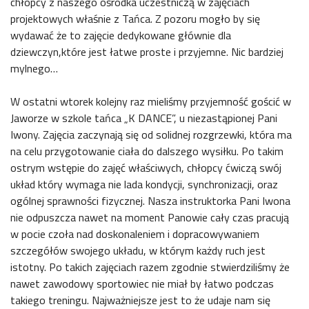
chłopcy z naszego ośrodka uczestniczą w zajęciach
projektowych właśnie z Tańca. Z pozoru mogło by się
wydawać że to zajęcie dedykowane głównie dla
dziewczyn,które jest łatwe proste i przyjemne. Nic bardziej
mylnego…
W ostatni wtorek kolejny raz mieliśmy przyjemność gościć w
Jaworze w szkole tańca „K DANCE”, u niezastąpionej Pani
Iwony. Zajęcia zaczynają się od solidnej rozgrzewki, która ma
na celu przygotowanie ciała do dalszego wysiłku. Po takim
ostrym wstępie do zajęć właściwych, chłopcy ćwiczą swój
układ który wymaga nie lada kondycji, synchronizacji, oraz
ogólnej sprawności fizycznej. Nasza instruktorka Pani Iwona
nie odpuszcza nawet na moment Panowie cały czas pracują
w pocie czoła nad doskonaleniem i dopracowywaniem
szczegółów swojego układu, w którym każdy ruch jest
istotny. Po takich zajęciach razem zgodnie stwierdziliśmy że
nawet zawodowy sportowiec nie miał by łatwo podczas
takiego treningu. Najważniejsze jest to że udaje nam się