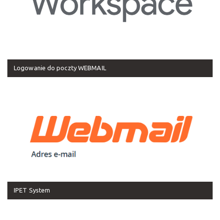
Logowanie do poczty WEBMAIL
IPET System