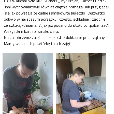
Dziś w kuchni było kilku kucharzy, był Brajan, Kacper i Bartek.
Inni wychowankowie również chętnie pomagali lub przyglądali
się jak powstają te cudne i smakowite bułeczki. Wszystko
odbyło w najlepszym porządku : czysto, schludnie , zgodnie
ze sztuką kulinarną. A jak już podano do stołu to „palce lizać”.
Wszystkim bardzo smakowało.
Na zakończenie zajęć aneks został dokładnie posprzątany.
Mamy w planach powtórkę takich zajęć.