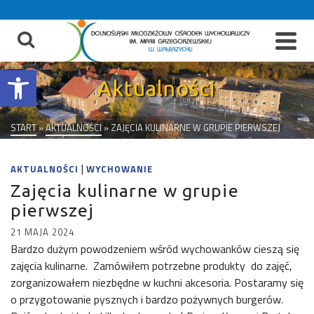
do
treści
Otwórz pasek narzędzi
Aktualności
START
»
AKTUALNOŚCI
»
ZAJĘCIA KULINARNE W GRUPIE PIERWSZEJ
|
AKTUALNOŚCI
WYCHOWANIE
Zajęcia kulinarne w grupie
pierwszej
21 MAJA 2024
Bardzo dużym powodzeniem wśród wychowanków cieszą się
zajęcia kulinarne. Zamówiłem potrzebne produkty do zajęć,
zorganizowałem niezbędne w kuchni akcesoria. Postaramy się
o przygotowanie pysznych i bardzo pożywnych burgerów.