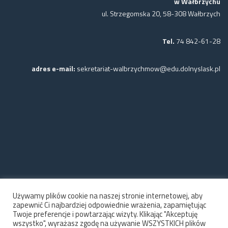
w Wałbrzychu
ul. Strzegomska 20, 58-308 Wałbrzych
Tel.
74 842-61-28
adres e-mail:
sekretariat-walbrzychmow@edu.dolnyslask.pl
Używamy plików cookie na naszej stronie internetowej, aby
zapewnić Ci najbardziej odpowiednie wrażenia, zapamiętując
Twoje preferencje i powtarzając wizyty. Klikając "Akceptuję
wszystko", wyrażasz zgodę na używanie WSZYSTKICH plików