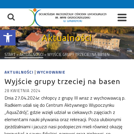
do
treści
Otwórz pasek narzędzi
Aktualności
START
»
AKTUALNOŚCI
»
WYJŚCIE GRUPY TRZECIEJ NA BASEN
|
AKTUALNOŚCI
WYCHOWANIE
Wyjście grupy trzeciej na basen
28 KWIETNIA 2024
Dnia 27.04.2024r. chłopcy z grupy III wraz z wychowawcą p.
Radkiem udali się do Centrum Aktywnego Wypoczynku
„AquaZdrój”, gdzie wzięli udział w ciekawych zajęciach z
elementami nauki pływania oraz rekreacji. Poza ulubionymi
zjeżdżalniami i jacuzzi nasi podopieczni mieli również okazję
korzystać z sauny fińskiej, parowej oraz ziołowej, co