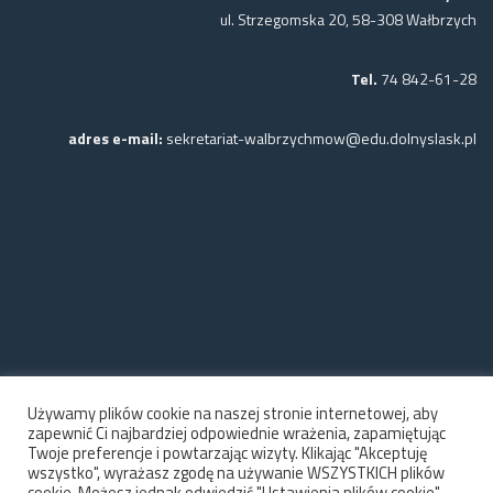
ul. Strzegomska 20, 58-308 Wałbrzych
Tel.
74 842-61-28
adres e-mail:
sekretariat-walbrzychmow@edu.dolnyslask.pl
Używamy plików cookie na naszej stronie internetowej, aby
zapewnić Ci najbardziej odpowiednie wrażenia, zapamiętując
Twoje preferencje i powtarzając wizyty. Klikając "Akceptuję
wszystko", wyrażasz zgodę na używanie WSZYSTKICH plików
cookie. Możesz jednak odwiedzić "Ustawienia plików cookie",