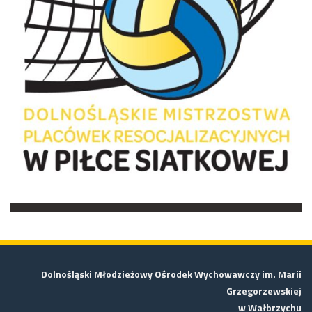
Dolnośląski Młodzieżowy Ośrodek Wychowawczy im. Marii
Grzegorzewskiej
w Wałbrzychu