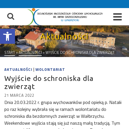
do
treści
Otwórz pasek narzędzi
Aktualności
START
»
AKTUALNOŚCI
»
WYJŚCIE DO SCHRONISKA DLA ZWIERZĄT
|
AKTUALNOŚCI
WOLONTARIAT
Wyjście do schroniska dla
zwierząt
21 MARCA 2022
Dnia 20.03.2022 r. grupa wychowanków pod opieką p. Natalii
po raz kolejny wybrała się w ramach wolontariatu do
schroniska dla bezdomnych zwierząt w Wałbrzychu.
Weekendowe wyjścia stają się już naszą małą tradycją. Tym