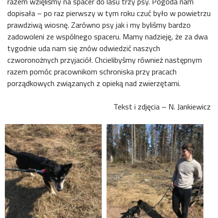
razem wzięliśmy na spacer do lasu trzy psy. Pogoda nam
dopisała – po raz pierwszy w tym roku czuć było w powietrzu
prawdziwą wiosnę. Zarówno psy jak i my byliśmy bardzo
zadowoleni ze wspólnego spaceru. Mamy nadzieję, że za dwa
tygodnie uda nam się znów odwiedzić naszych
czworonożnych przyjaciół. Chcielibyśmy również następnym
razem pomóc pracownikom schroniska przy pracach
porządkowych związanych z opieką nad zwierzętami.
Tekst i zdjęcia – N. Jankiewicz