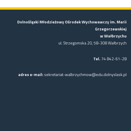
Dolnośląski Młodzieżowy Ośrodek Wychowawczy im. Marii
Grzegorzewskiej
w Wałbrzychu
ul. Strzegomska 20, 58-308 Wałbrzych
Tel.
74 842-61-28
adres e-mail:
sekretariat-walbrzychmow@edu.dolnyslask.pl