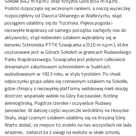
Sokolik (642 m n.p.m.) oraz Krzyżna Góra (654 m n.p.m) .
Podróż rozpoczęła się wczesnym rankiem, a naszą wycieczkę
rozpoczęliśmy od Dworca Głównego w Wałbrzychu, skąd
pociągiem udaliśmy się do Trzcińska. Piękna pogoda i
niezwykłe krajobrazy od samego początku zachęciły nas do
aktywności, stąd niebieskim szlakiem wybraliśmy się w
kierunku Schroniska PTTK Szwajcarka a (520 m n.p.m ), które
usytuowane jest w Górach Sokolich w granicach Rudawskiego
Parku Krajobrazowego. Szwajcarka jest jedynym całkowicie
drewnianym zabytkowym schroniskiem w Sudetach,
wybudowanym w 1823 roku, w stylu tyrolskim. Po chwili
odpoczynku grupa udała się czerwonym szlakiem na Sokoliki,
gdzie chłopcy z niezwykłej platformy widokowej mieli okazję
dostrzec wspaniałe widoki na Góry Kaczawskie, Kotlinę
Jeleniogórską, Pogórze Izerskie i oczywiście Rudawy
Janowickie. W dalszej części wycieczki wróciliśmy na Husyckie
Skały, skąd czarnym szlakiem udaliśmy się na Krzyżną Górę.
Warto dodać, ze miejsce to zrobiło na nas wszystkich nie lada
wrażenie, zwłaszcza z uwagi na wykute w skale schody,