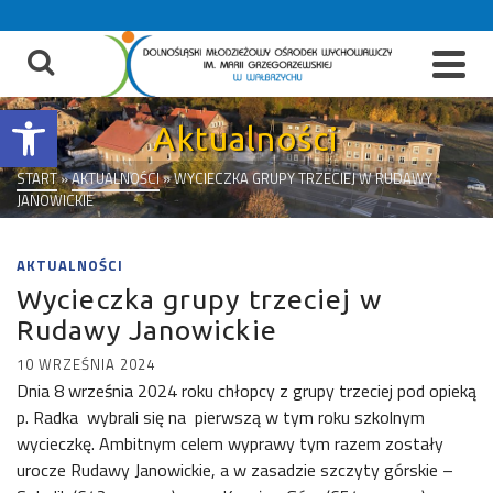
do
treści
Otwórz pasek narzędzi
Aktualności
START
»
AKTUALNOŚCI
»
WYCIECZKA GRUPY TRZECIEJ W RUDAWY
JANOWICKIE
AKTUALNOŚCI
Wycieczka grupy trzeciej w
Rudawy Janowickie
10 WRZEŚNIA 2024
Dnia 8 września 2024 roku chłopcy z grupy trzeciej pod opieką
p. Radka wybrali się na pierwszą w tym roku szkolnym
wycieczkę. Ambitnym celem wyprawy tym razem zostały
urocze Rudawy Janowickie, a w zasadzie szczyty górskie –