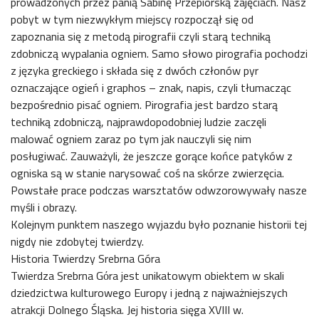
prowadzonych przez panią Sabinę Przepiórską zajęciach. Nasz
pobyt w tym niezwykłym miejscy rozpoczął się od
zapoznania się z metodą pirografii czyli starą techniką
zdobniczą wypalania ogniem. Samo słowo pirografia pochodzi
z języka greckiego i składa się z dwóch członów pyr
oznaczające ogień i graphos – znak, napis, czyli tłumacząc
bezpośrednio pisać ogniem. Pirografia jest bardzo starą
techniką zdobniczą, najprawdopodobniej ludzie zaczęli
malować ogniem zaraz po tym jak nauczyli się nim
posługiwać. Zauważyli, że jeszcze gorące końce patyków z
ogniska są w stanie narysować coś na skórze zwierzęcia.
Powstałe prace podczas warsztatów odwzorowywały nasze
myśli i obrazy.
Kolejnym punktem naszego wyjazdu było poznanie historii tej
nigdy nie zdobytej twierdzy.
Historia Twierdzy Srebrna Góra
Twierdza Srebrna Gόra jest unikatowym obiektem w skali
dziedzictwa kulturowego Europy i jedną z najważniejszych
atrakcji Dolnego Śląska. Jej historia sięga XVIII w.