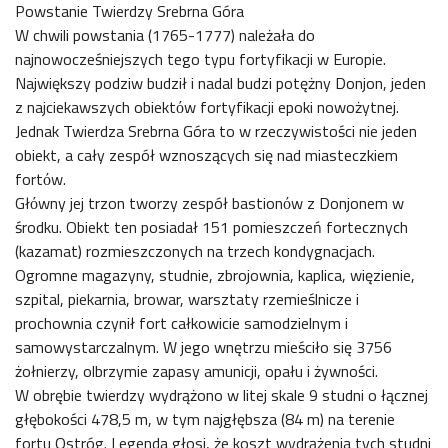
Powstanie Twierdzy Srebrna Góra
W chwili powstania (1765-1777) należała do
najnowocześniejszych tego typu fortyfikacji w Europie.
Największy podziw budził i nadal budzi potężny Donjon, jeden
z najciekawszych obiektόw fortyfikacji epoki nowożytnej.
Jednak Twierdza Srebrna Góra to w rzeczywistości nie jeden
obiekt, a cały zespół wznoszących się nad miasteczkiem
fortόw.
Głόwny jej trzon tworzy zespół bastionόw z Donjonem w
środku. Obiekt ten posiadał 151 pomieszczeń fortecznych
(kazamat) rozmieszczonych na trzech kondygnacjach.
Ogromne magazyny, studnie, zbrojownia, kaplica, więzienie,
szpital, piekarnia, browar, warsztaty rzemieślnicze i
prochownia czynił fort całkowicie samodzielnym i
samowystarczalnym. W jego wnętrzu mieściło się 3756
żołnierzy, olbrzymie zapasy amunicji, opału i żywności.
W obrębie twierdzy wydrążono w litej skale 9 studni o łącznej
głębokości 478,5 m, w tym najgłębsza (84 m) na terenie
fortu Ostróg. Legenda głosi, że koszt wydrążenia tych studni