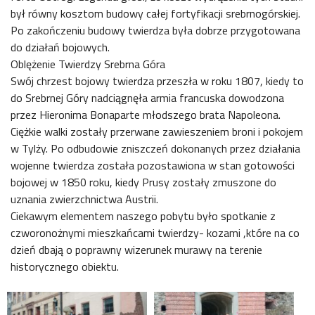
był równy kosztom budowy całej fortyfikacji srebrnogórskiej.
Po zakończeniu budowy twierdza była dobrze przygotowana
do działań bojowych.
Oblężenie Twierdzy Srebrna Góra
Swój chrzest bojowy twierdza przeszła w roku 1807, kiedy to
do Srebrnej Góry nadciągnęła armia francuska dowodzona
przez Hieronima Bonaparte młodszego brata Napoleona.
Ciężkie walki zostały przerwane zawieszeniem broni i pokojem
w Tylży. Po odbudowie zniszczeń dokonanych przez działania
wojenne twierdza została pozostawiona w stan gotowości
bojowej w 1850 roku, kiedy Prusy zostały zmuszone do
uznania zwierzchnictwa Austrii.
Ciekawym elementem naszego pobytu było spotkanie z
czworonożnymi mieszkańcami twierdzy- kozami ,które na co
dzień dbają o poprawny wizerunek murawy na terenie
historycznego obiektu.