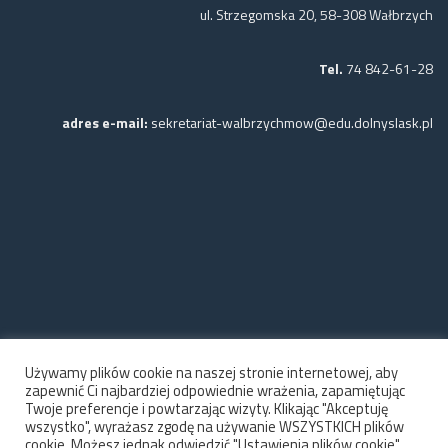
ul. Strzegomska 20, 58-308 Wałbrzych
Tel.
74 842-61-28
adres e-mail:
sekretariat-walbrzychmow@edu.dolnyslask.pl
Używamy plików cookie na naszej stronie internetowej, aby
zapewnić Ci najbardziej odpowiednie wrażenia, zapamiętując
Twoje preferencje i powtarzając wizyty. Klikając "Akceptuję
wszystko", wyrażasz zgodę na używanie WSZYSTKICH plików
cookie. Możesz jednak odwiedzić "Ustawienia plików cookie",