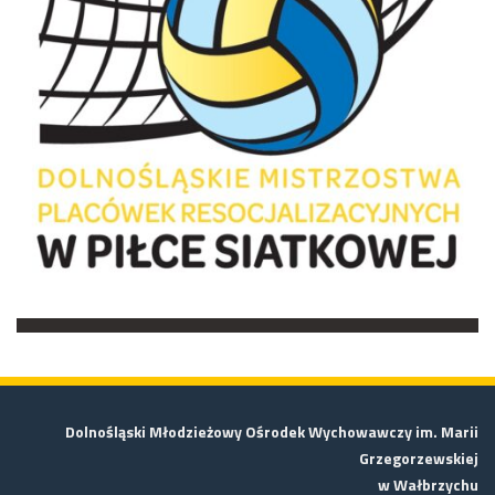
Dolnośląski Młodzieżowy Ośrodek Wychowawczy im. Marii
Grzegorzewskiej
w Wałbrzychu