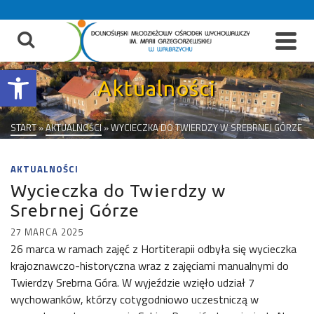
do
treści
Otwórz pasek narzędzi
Aktualności
START
»
AKTUALNOŚCI
»
WYCIECZKA DO TWIERDZY W SREBRNEJ GÓRZE
AKTUALNOŚCI
Wycieczka do Twierdzy w
Srebrnej Górze
27 MARCA 2025
26 marca w ramach zajęć z Hortiterapii odbyła się wycieczka
krajoznawczo-historyczna wraz z zajęciami manualnymi do
Twierdzy Srebrna Góra. W wyjeździe wzięło udział 7
wychowanków, którzy cotygodniowo uczestniczą w