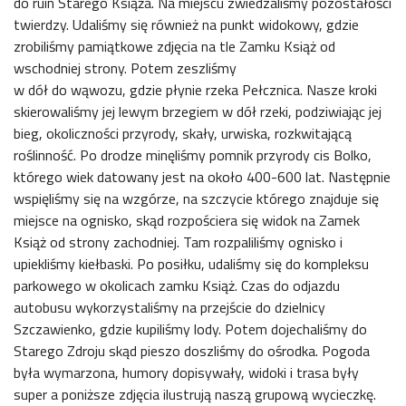
do ruin Starego Książa. Na miejscu zwiedzaliśmy pozostałości
twierdzy. Udaliśmy się również na punkt widokowy, gdzie
zrobiliśmy pamiątkowe zdjęcia na tle Zamku Książ od
wschodniej strony. Potem zeszliśmy
w dół do wąwozu, gdzie płynie rzeka Pełcznica. Nasze kroki
skierowaliśmy jej lewym brzegiem w dół rzeki, podziwiając jej
bieg, okoliczności przyrody, skały, urwiska, rozkwitającą
roślinność. Po drodze minęliśmy pomnik przyrody cis Bolko,
którego wiek datowany jest na około 400-600 lat. Następnie
wspięliśmy się na wzgórze, na szczycie którego znajduje się
miejsce na ognisko, skąd rozpościera się widok na Zamek
Książ od strony zachodniej. Tam rozpaliliśmy ognisko i
upiekliśmy kiełbaski. Po posiłku, udaliśmy się do kompleksu
parkowego w okolicach zamku Książ. Czas do odjazdu
autobusu wykorzystaliśmy na przejście do dzielnicy
Szczawienko, gdzie kupiliśmy lody. Potem dojechaliśmy do
Starego Zdroju skąd pieszo doszliśmy do ośrodka. Pogoda
była wymarzona, humory dopisywały, widoki i trasa były
super a poniższe zdjęcia ilustrują naszą grupową wycieczkę.