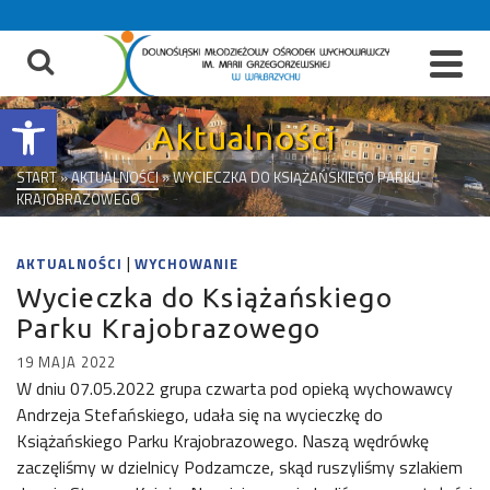
do
treści
Otwórz pasek narzędzi
Aktualności
START
»
AKTUALNOŚCI
»
WYCIECZKA DO KSIĄŻAŃSKIEGO PARKU
KRAJOBRAZOWEGO
|
AKTUALNOŚCI
WYCHOWANIE
Wycieczka do Książańskiego
Parku Krajobrazowego
19 MAJA 2022
W dniu 07.05.2022 grupa czwarta pod opieką wychowawcy
Andrzeja Stefańskiego, udała się na wycieczkę do
Książańskiego Parku Krajobrazowego. Naszą wędrówkę
zaczęliśmy w dzielnicy Podzamcze, skąd ruszyliśmy szlakiem