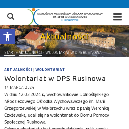
do
treści
Otwórz pasek narzędzi
Aktualności
START
»
AKTUALNOŚCI
»
WOLONTARIAT W DPS RUSINOWA
|
AKTUALNOŚCI
WOLONTARIAT
Wolontariat w DPS Rusinowa
14 MARCA 2024
W dniu 12.03.2024 r., wychowankowie Dolnośląskiego
Młodzieżowego Ośrodka Wychowawczego im. Marii
Grzegorzewskiej w Wałbrzychu wraz z panią Weroniką
Czyżewską, udali się na wolontariat do Domu Pomocy
Społecznej Rusinowa.
Celem wolontariatu jest przeciwdziałanie wykluczeniu