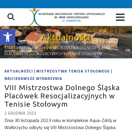
do
treści
Otwórz pasek narzędzi
Aktualności
START
»
AKTUALNOŚCI
»
VIII MISTRZOSTWA DOLNEGO ŚLĄSKA
PLACÓWEK RESOCJALIZACYJNYCH W TENISIE STOŁOWYM
|
|
AKTUALNOŚCI
MISTRZOSTWA TENISA STOŁOWEGO
NAJCIEKAWSZE WYDARZENIA
VIII Mistrzostwa Dolnego Śląska
Placówek Resocjalizacyjnych w
Tenisie Stołowym
2 GRUDNIA 2023
Dnia 30 listopada 2023 roku w kompleksie Aqua-Zdrój w
Wałbrzychu odbyły się VIII Mistrzostwa Dolnego Śląska