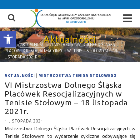
do
treści
Otwórz pasek narzędzi
Aktualności
START
»
AKTUALNOŚCI
»
VI MISTRZOSTWA DOLNEGO ŚLĄSKA
PLACÓWEK RESOCJALIZACYJNYCH W TENISIE STOŁOWYM – 18
LISTOPADA 2021R.
|
AKTUALNOŚCI
MISTRZOSTWA TENISA STOŁOWEGO
VI Mistrzostwa Dolnego Śląska
Placówek Resocjalizacyjnych w
Tenisie Stołowym – 18 listopada
2021r.
1 LISTOPADA 2021
Mistrzostwa Dolnego Śląska Placówek Resocjalizacyjnych w
Tenisie Stołowym to wydarzenie cykliczne odbywające się