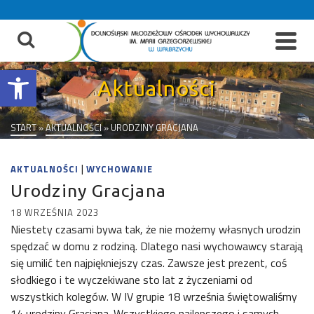
do
treści
Otwórz pasek narzędzi
Aktualności
START
»
AKTUALNOŚCI
»
URODZINY GRACJANA
|
AKTUALNOŚCI
WYCHOWANIE
Urodziny Gracjana
18 WRZEŚNIA 2023
Niestety czasami bywa tak, że nie możemy własnych urodzin
spędzać w domu z rodziną. Dlatego nasi wychowawcy starają
się umilić ten najpiękniejszy czas. Zawsze jest prezent, coś
słodkiego i te wyczekiwane sto lat z życzeniami od
wszystkich kolegów. W IV grupie 18 września świętowaliśmy
14 urodziny Gracjana. Wszystkiego najlepszego i samych