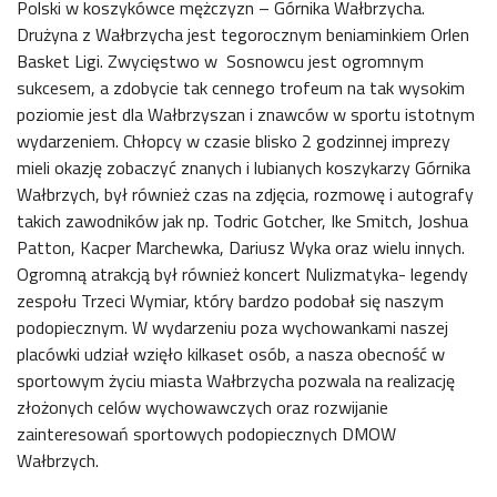
Polski w koszykówce mężczyzn – Górnika Wałbrzycha.
Drużyna z Wałbrzycha jest tegorocznym beniaminkiem Orlen
Basket Ligi. Zwycięstwo w Sosnowcu jest ogromnym
sukcesem, a zdobycie tak cennego trofeum na tak wysokim
poziomie jest dla Wałbrzyszan i znawców w sportu istotnym
wydarzeniem. Chłopcy w czasie blisko 2 godzinnej imprezy
mieli okazję zobaczyć znanych i lubianych koszykarzy Górnika
Wałbrzych, był również czas na zdjęcia, rozmowę i autografy
takich zawodników jak np. Todric Gotcher, Ike Smitch, Joshua
Patton, Kacper Marchewka, Dariusz Wyka oraz wielu innych.
Ogromną atrakcją był również koncert Nulizmatyka- legendy
zespołu Trzeci Wymiar, który bardzo podobał się naszym
podopiecznym. W wydarzeniu poza wychowankami naszej
placówki udział wzięło kilkaset osób, a nasza obecność w
sportowym życiu miasta Wałbrzycha pozwala na realizację
złożonych celów wychowawczych oraz rozwijanie
zainteresowań sportowych podopiecznych DMOW
Wałbrzych.