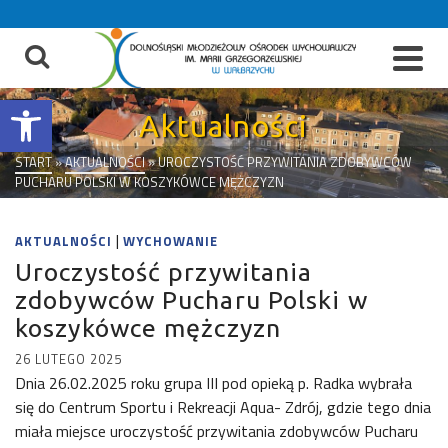
do
treści
Otwórz pasek narzędzi
Aktualności
START
»
AKTUALNOŚCI
»
UROCZYSTOŚĆ PRZYWITANIA ZDOBYWCÓW
PUCHARU POLSKI W KOSZYKÓWCE MĘŻCZYZN
|
AKTUALNOŚCI
WYCHOWANIE
Uroczystość przywitania
zdobywców Pucharu Polski w
koszykówce mężczyzn
26 LUTEGO 2025
Dnia 26.02.2025 roku grupa III pod opieką p. Radka wybrała
się do Centrum Sportu i Rekreacji Aqua- Zdrój, gdzie tego dnia
miała miejsce uroczystość przywitania zdobywców Pucharu