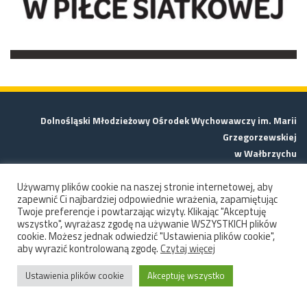
Dolnośląski Młodzieżowy Ośrodek Wychowawczy im. Marii
Grzegorzewskiej
w Wałbrzychu
ul. Strzegomska 20, 58-308 Wałbrzych
Używamy plików cookie na naszej stronie internetowej, aby
zapewnić Ci najbardziej odpowiednie wrażenia, zapamiętując
Tel.
74 842-61-28
Twoje preferencje i powtarzając wizyty. Klikając "Akceptuję
wszystko", wyrażasz zgodę na używanie WSZYSTKICH plików
cookie. Możesz jednak odwiedzić "Ustawienia plików cookie",
adres e-mail:
sekretariat-walbrzychmow@edu.dolnyslask.pl
aby wyrazić kontrolowaną zgodę.
Czytaj więcej
Ustawienia plików cookie
Akceptuję wszystko