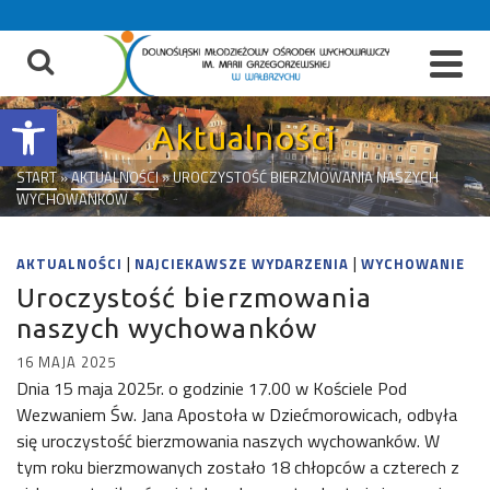
do
treści
Otwórz pasek narzędzi
Aktualności
START
»
AKTUALNOŚCI
»
UROCZYSTOŚĆ BIERZMOWANIA NASZYCH
WYCHOWANKÓW
|
|
AKTUALNOŚCI
NAJCIEKAWSZE WYDARZENIA
WYCHOWANIE
Uroczystość bierzmowania
naszych wychowanków
16 MAJA 2025
Dnia 15 maja 2025r. o godzinie 17.00 w Kościele Pod
Wezwaniem Św. Jana Apostoła w Dziećmorowicach, odbyła
się uroczystość bierzmowania naszych wychowanków. W
tym roku bierzmowanych zostało 18 chłopców a czterech z