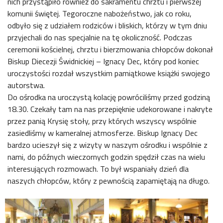
nich przystąpiło również do sakramentu chrztu i pierwszej
komunii świętej. Tegoroczne nabożeństwo, jak co roku,
odbyło się z udziałem rodziców i bliskich, którzy w tym dniu
przyjechali do nas specjalnie na tę okoliczność. Podczas
ceremonii kościelnej, chrztu i bierzmowania chłopców dokonał
Biskup Diecezji Świdnickiej – Ignacy Dec, który pod koniec
uroczystości rozdał wszystkim pamiątkowe książki swojego
autorstwa.
Do ośrodka na uroczystą kolację powróciliśmy przed godziną
18.30. Czekały tam na nas przepięknie udekorowane i nakryte
przez panią Krysię stoły, przy których wszyscy wspólnie
zasiedliśmy w kameralnej atmosferze. Biskup Ignacy Dec
bardzo ucieszył się z wizyty w naszym ośrodku i wspólnie z
nami, do późnych wieczornych godzin spędził czas na wielu
interesujących rozmowach. To był wspaniały dzień dla
naszych chłopców, który z pewnością zapamiętają na długo.