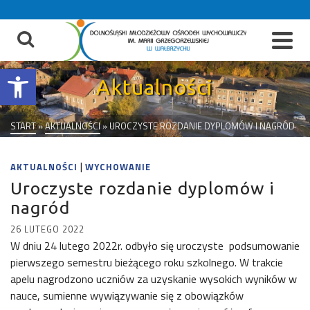
do
treści
Otwórz pasek narzędzi
Aktualności
START
»
AKTUALNOŚCI
»
UROCZYSTE ROZDANIE DYPLOMÓW I NAGRÓD
|
AKTUALNOŚCI
WYCHOWANIE
Uroczyste rozdanie dyplomów i
nagród
26 LUTEGO 2022
W dniu 24 lutego 2022r. odbyło się uroczyste podsumowanie
pierwszego semestru bieżącego roku szkolnego. W trakcie
apelu nagrodzono uczniów za uzyskanie wysokich wyników w
nauce, sumienne wywiązywanie się z obowiązków