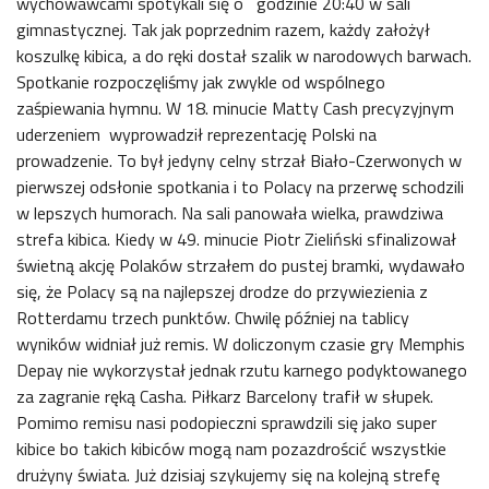
wychowawcami spotykali się o godzinie 20:40 w sali
gimnastycznej. Tak jak poprzednim razem, każdy założył
koszulkę kibica, a do ręki dostał szalik w narodowych barwach.
Spotkanie rozpoczęliśmy jak zwykle od wspólnego
zaśpiewania hymnu. W 18. minucie Matty Cash precyzyjnym
uderzeniem wyprowadził reprezentację Polski na
prowadzenie. To był jedyny celny strzał Biało-Czerwonych w
pierwszej odsłonie spotkania i to Polacy na przerwę schodzili
w lepszych humorach. Na sali panowała wielka, prawdziwa
strefa kibica. Kiedy w 49. minucie Piotr Zieliński sfinalizował
świetną akcję Polaków strzałem do pustej bramki, wydawało
się, że Polacy są na najlepszej drodze do przywiezienia z
Rotterdamu trzech punktów. Chwilę później na tablicy
wyników widniał już remis. W doliczonym czasie gry Memphis
Depay nie wykorzystał jednak rzutu karnego podyktowanego
za zagranie ręką Casha. Piłkarz Barcelony trafił w słupek.
Pomimo remisu nasi podopieczni sprawdzili się jako super
kibice bo takich kibiców mogą nam pozazdrościć wszystkie
drużyny świata. Już dzisiaj szykujemy się na kolejną strefę