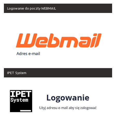
Logowanie do poczty WEBMAIL
IPET System