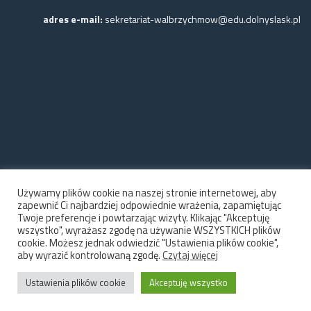
adres e-mail:
sekretariat-walbrzychmow@edu.dolnyslask.pl
Używamy plików cookie na naszej stronie internetowej, aby
zapewnić Ci najbardziej odpowiednie wrażenia, zapamiętując
Twoje preferencje i powtarzając wizyty. Klikając "Akceptuję
wszystko", wyrażasz zgodę na używanie WSZYSTKICH plików
cookie. Możesz jednak odwiedzić "Ustawienia plików cookie",
aby wyrazić kontrolowaną zgodę.
Czytaj więcej
Ustawienia plików cookie
Akceptuję wszystko
© 2026 Dolnośląski Młodzieżowy Ośrodek Wychowawczy im. Marii Grzegorzewskiej w
Wałbrzychu