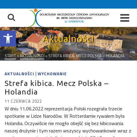
do
treści
Otwórz pasek narzędzi
Aktualności
START
»
AKTUALNOŚCI
»
STREFA KIBICA. MECZ POLSKA – HOLANDIA
|
AKTUALNOŚCI
WYCHOWANIE
Strefa kibica. Mecz Polska –
Holandia
11 CZERWCA 2022
W dniu 11.06.2022 reprezentacja Polski rozegrała trzecie
spotkanie w Lidze Narodów. W Rotterdamie rywalem była
Holandia. Oczywiście nie mogło obejść się bez kibicowania
naszej drużynie i tym razem wszyscy wychowankowie wraz z