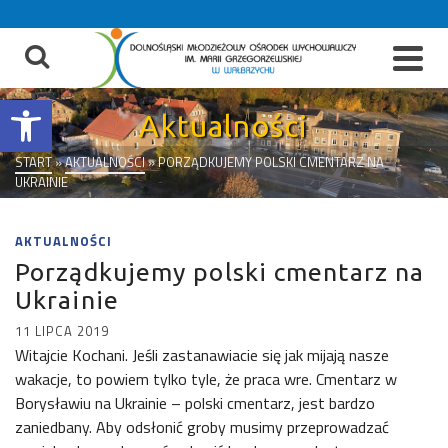
do
treści
Otwórz pasek narzędzi
Aktualności
START
»
AKTUALNOŚCI
»
PORZĄDKUJEMY POLSKI CMENTARZ NA
UKRAINIE
AKTUALNOŚCI
Porządkujemy polski cmentarz na
Ukrainie
11 LIPCA 2019
Witajcie Kochani. Jeśli zastanawiacie się jak mijają nasze
wakacje, to powiem tylko tyle, że praca wre. Cmentarz w
Borysławiu na Ukrainie – polski cmentarz, jest bardzo
zaniedbany. Aby odsłonić groby musimy przeprowadzać