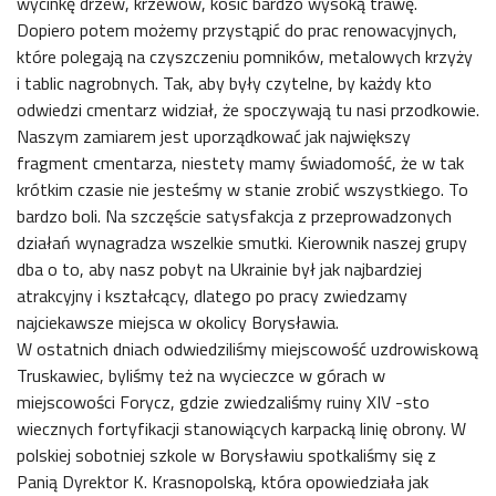
wycinkę drzew, krzewów, kosić bardzo wysoką trawę.
Dopiero potem możemy przystąpić do prac renowacyjnych,
które polegają na czyszczeniu pomników, metalowych krzyży
i tablic nagrobnych. Tak, aby były czytelne, by każdy kto
odwiedzi cmentarz widział, że spoczywają tu nasi przodkowie.
Naszym zamiarem jest uporządkować jak największy
fragment cmentarza, niestety mamy świadomość, że w tak
krótkim czasie nie jesteśmy w stanie zrobić wszystkiego. To
bardzo boli. Na szczęście satysfakcja z przeprowadzonych
działań wynagradza wszelkie smutki. Kierownik naszej grupy
dba o to, aby nasz pobyt na Ukrainie był jak najbardziej
atrakcyjny i kształcący, dlatego po pracy zwiedzamy
najciekawsze miejsca w okolicy Borysławia.
W ostatnich dniach odwiedziliśmy miejscowość uzdrowiskową
Truskawiec, byliśmy też na wycieczce w górach w
miejscowości Forycz, gdzie zwiedzaliśmy ruiny XIV -sto
wiecznych fortyfikacji stanowiących karpacką linię obrony. W
polskiej sobotniej szkole w Borysławiu spotkaliśmy się z
Panią Dyrektor K. Krasnopolską, która opowiedziała jak