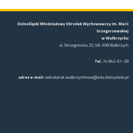
Dolnośląski Młodzieżowy Ośrodek Wychowawczy im. Marii
Grzegorzewskiej
w Wałbrzychu
ul. Strzegomska 20, 58-308 Wałbrzych
Tel.
74 842-61-28
adres e-mail:
sekretariat-walbrzychmow@edu.dolnyslask.pl