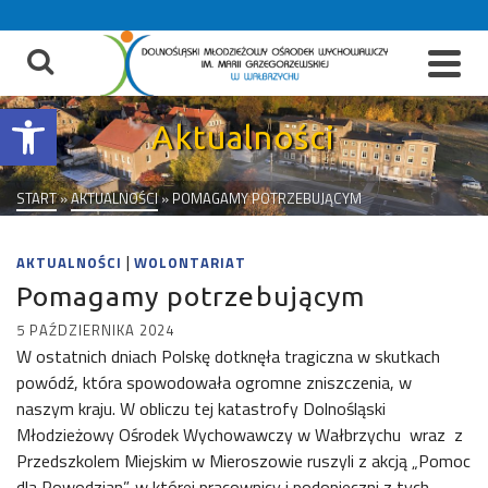
do
treści
Otwórz pasek narzędzi
Aktualności
START
»
AKTUALNOŚCI
»
POMAGAMY POTRZEBUJĄCYM
|
AKTUALNOŚCI
WOLONTARIAT
Pomagamy potrzebującym
5 PAŹDZIERNIKA 2024
W ostatnich dniach Polskę dotknęła tragiczna w skutkach
powódź, która spowodowała ogromne zniszczenia, w
naszym kraju. W obliczu tej katastrofy Dolnośląski
Młodzieżowy Ośrodek Wychowawczy w Wałbrzychu wraz z
Przedszkolem Miejskim w Mieroszowie ruszyli z akcją „Pomoc
dla Powodzian”, w której pracownicy i podopieczni z tych