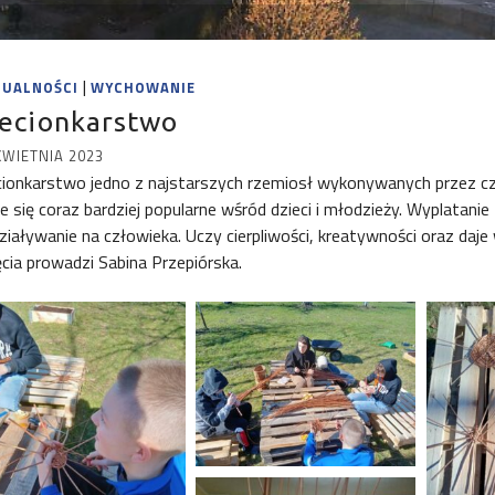
|
TUALNOŚCI
WYCHOWANIE
lecionkarstwo
KWIETNIA 2023
cionkarstwo jedno z najstarszych rzemiosł wykonywanych przez czł
je się coraz bardziej popularne wśród dzieci i młodzieży. Wyplatan
ziaływanie na człowieka. Uczy cierpliwości, kreatywności oraz daj
ęcia prowadzi Sabina Przepiórska.