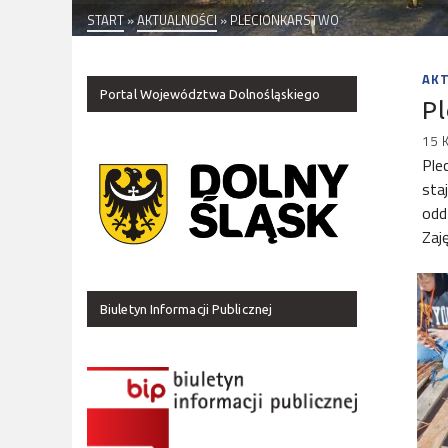
START
»
AKTUALNOŚCI
»
PLECIONKARSTWO
AK
Portal Województwa Dolnośląskiego
P
15 
Ple
sta
odd
Zaj
Biuletyn Informacji Publicznej