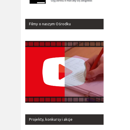
Filmy o naszym Ośrodku
Projekty, konkursy i akcje