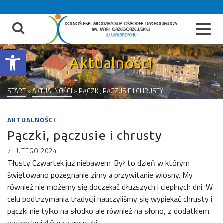
do
treści
Otwórz pasek narzędzi
Aktualności
START
»
AKTUALNOŚCI
»
PĄCZKI, PĄCZUSIE I CHRUSTY
AKTUALNOŚCI
Pączki, pączusie i chrusty
7 LUTEGO 2024
Tłusty Czwartek już niebawem. Był to dzień w którym
świętowano pożegnanie zimy a przywitanie wiosny. My
również nie możemy się doczekać dłuższych i cieplnych dni. W
celu podtrzymania tradycji nauczyliśmy się wypiekać chrusty i
pączki nie tylko na słodko ale również na słono, z dodatkiem
nasion kwiatów czarnuszki.