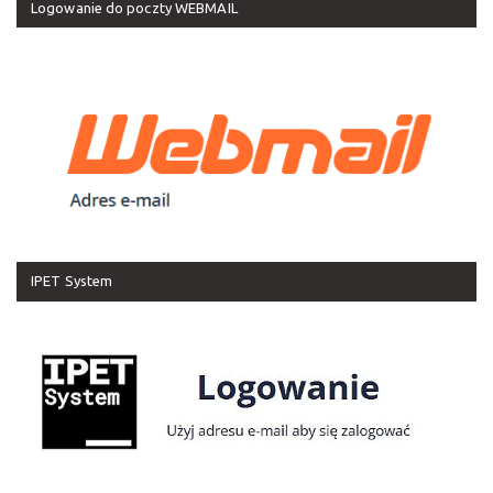
Logowanie do poczty WEBMAIL
IPET System