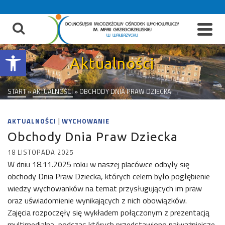
do
treści
Otwórz pasek narzędzi
Aktualności
START
»
AKTUALNOŚCI
»
OBCHODY DNIA PRAW DZIECKA
|
AKTUALNOŚCI
WYCHOWANIE
Obchody Dnia Praw Dziecka
18 LISTOPADA 2025
W dniu 18.11.2025 roku w naszej placówce odbyły się
obchody Dnia Praw Dziecka, których celem było pogłębienie
wiedzy wychowanków na temat przysługujących im praw
oraz uświadomienie wynikających z nich obowiązków.
Zajęcia rozpoczęły się wykładem połączonym z prezentacją
multimedialną, podczas których przedstawiono najważniejsze