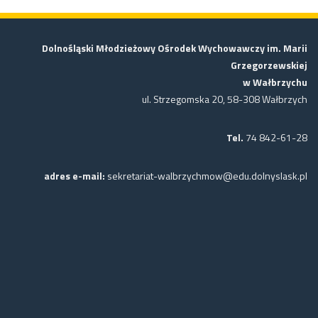
Dolnośląski Młodzieżowy Ośrodek Wychowawczy im. Marii
Grzegorzewskiej
w Wałbrzychu
ul. Strzegomska 20, 58-308 Wałbrzych
Tel.
74 842-61-28
adres e-mail:
sekretariat-walbrzychmow@edu.dolnyslask.pl