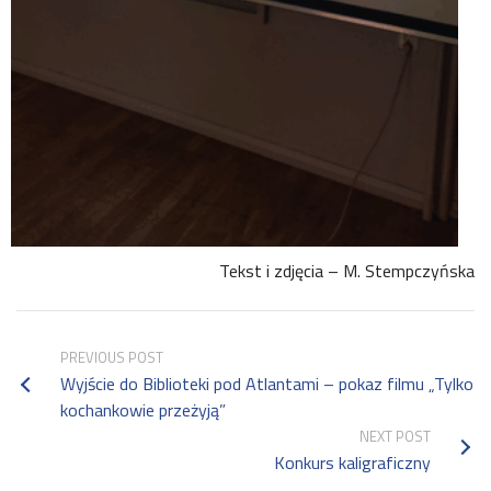
Tekst i zdjęcia – M. Stempczyńska
PREVIOUS POST
Wyjście do Biblioteki pod Atlantami – pokaz filmu „Tylko
kochankowie przeżyją”
NEXT POST
Konkurs kaligraficzny