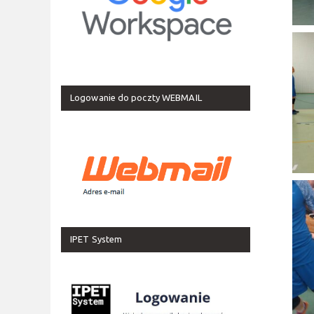
Logowanie do poczty WEBMAIL
IPET System