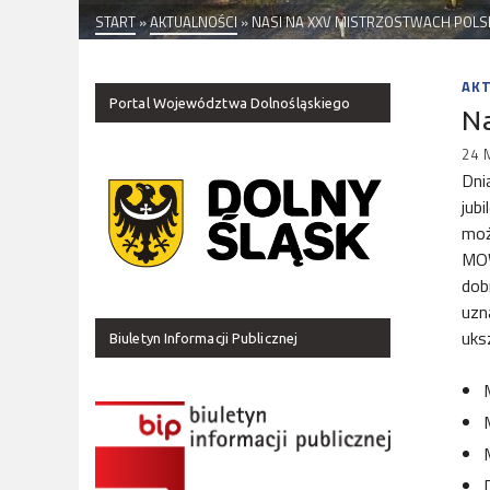
START
»
AKTUALNOŚCI
»
NASI NA XXV MISTRZOSTWACH POLS
AK
Portal Województwa Dolnośląskiego
Na
24 
Dni
jub
moż
MOW
dob
uzn
uks
Biuletyn Informacji Publicznej