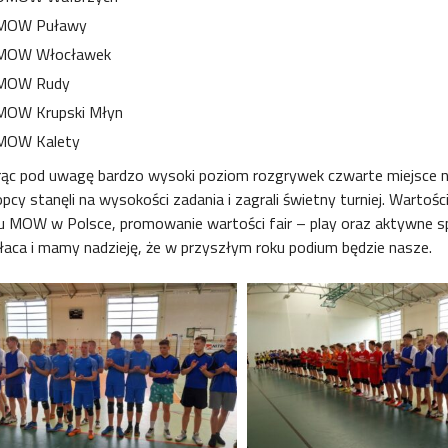
MOW Puławy
MOW Włocławek
MOW Rudy
MOW Krupski Młyn
MOW Kalety
rąc pod uwagę bardzo wysoki poziom rozgrywek czwarte miejsce na
opcy stanęli na wysokości zadania i zagrali świetny turniej. Warto
u MOW w Polsce, promowanie wartości fair – play oraz aktywne sp
łaca i mamy nadzieję, że w przyszłym roku podium będzie nasze.