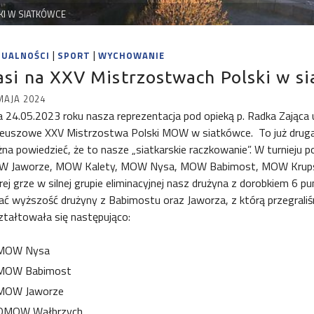
KI W SIATKÓWCE
|
|
TUALNOŚCI
SPORT
WYCHOWANIE
si na XXV Mistrzostwach Polski w s
MAJA 2024
a 24.05.2023 roku nasza reprezentacja pod opieką p. Radka Zająca 
ileuszowe XXV Mistrzostwa Polski MOW w siatkówce. To już druga
na powiedzieć, że to nasze „siatkarskie raczkowanie”. W turnieju
 Jaworze, MOW Kalety, MOW Nysa, MOW Babimost, MOW Krupsk
rej grze w silnej grupie eliminacyjnej nasz drużyna z dorobkiem 6
ać wyższość drużyny z Babimostu oraz Jaworza, z którą przegrali
ztałtowała się następująco:
MOW Nysa
MOW Babimost
MOW Jaworze
DMOW Wałbrzych