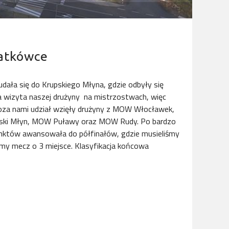
iatkówce
udała się do Krupskiego Młyna, gdzie odbyły się
 wizyta naszej drużyny na mistrzostwach, więc
 poza nami udział wzięły drużyny z MOW Włocławek,
i Młyn, MOW Puławy oraz MOW Rudy. Po bardzo
 punktów awansowała do półfinałów, gdzie musieliśmy
śmy mecz o 3 miejsce. Klasyfikacja końcowa