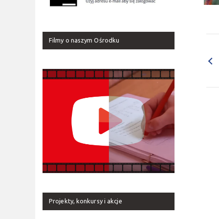
Filmy o naszym Ośrodku
Projekty, konkursy i akcje