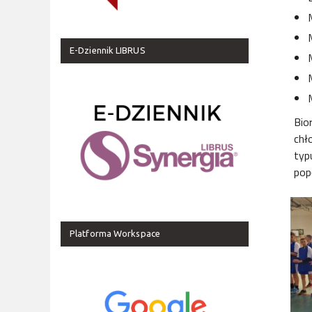
E-Dziennik LIBRUS
Bio
chł
typ
pop
Platforma Workspace