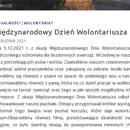
RIUSZA
|
TUALNOŚCI
WOLONTARIAT
iędzynarodowy Dzień Wolontariusza
GRUDNIA 2021
a 5.12.2021 r. z okazji Międzynarodowego Dnia Wolontarius
brzyskiego schroniska dla bezdomnych zwierząt. Wcześniej w nas
cz potrzebujących psów i kotów. Zawieźliśmy naszym czworonożny
 zebrać wśród pracowników oraz zakupioną za zebrane środki kar
raliśmy się również z psami na spacer do pobliskiego lasu a nas
ozmawialiśmy również z panią, która na co dzień pracuje w wałbr
 więcej na temat zwierząt oraz tego w jaki sposób moglibyśmy ic
miejsce. Z okazji Międzynarodowego Dnia Wolontariusza odbył 
howankowie naszej placówki. Chłopcy przygotowali krótkie wystąp
temat tego święta oraz poznać korzyści, które daje wolonta
ym.Obejrzeliśmy również filmy, przedstawiające działalność n
egów, co było świetną okazją do powspominania minionych ch