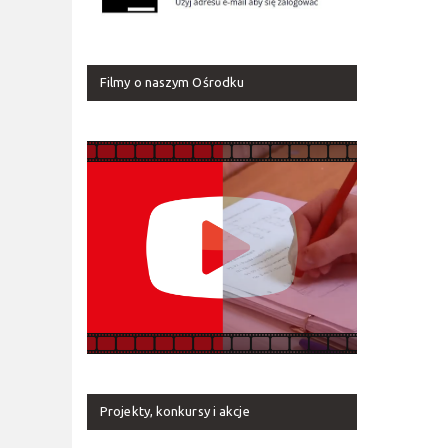
Filmy o naszym Ośrodku
Projekty, konkursy i akcje