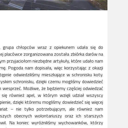
za grupa chłopców wraz z opiekunem udała się do
zej placówce zorganizowana została zbiórka darów na
m przyjaciołom niezbędne artykuły, które udało nam
mę. Pogoda nam dopisała, więc korzystając z okazji
tępnie odwiedziliśmy mieszkające w schronisku koty.
zyskim schronisku, dzięki czemu mogliśmy dowiedzieć
h wesprzeć. Możliwe, że będziemy częściej odwiedzać
się również apel, w którym wzięli udział wszyscy
ienie, dzięki któremu mogliśmy dowiedzieć się więcej
riat – nie tylko potrzebującym, ale również nam
aszych obecnych wolontariuszy oraz ich starszych
wil. Na koniec wyróżniliśmy wychowanków, którzy