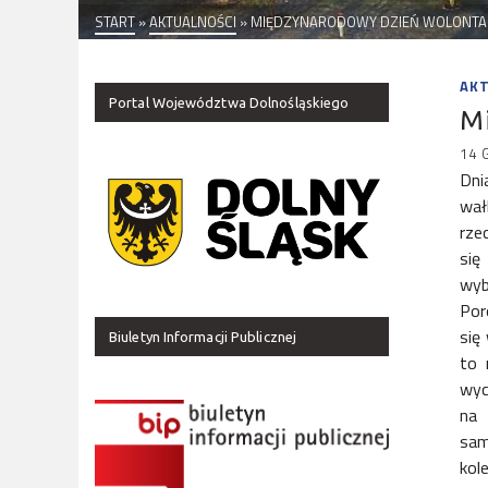
START
»
AKTUALNOŚCI
»
MIĘDZYNARODOWY DZIEŃ WOLONTA
AK
Portal Województwa Dolnośląskiego
M
14 
Dni
wał
rze
się
wyb
Por
się
Biuletyn Informacji Publicznej
to 
wyc
na 
sam
kol