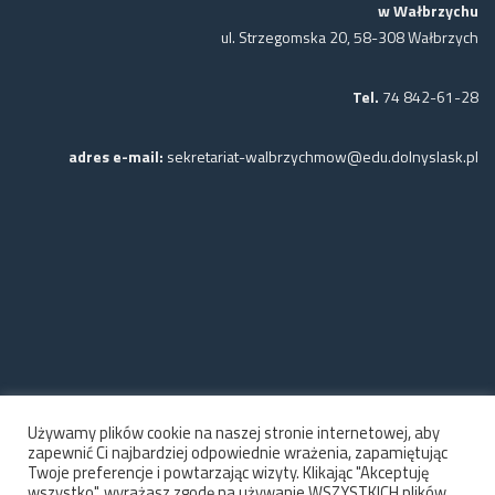
w Wałbrzychu
ul. Strzegomska 20, 58-308 Wałbrzych
Tel.
74 842-61-28
adres e-mail:
sekretariat-walbrzychmow@edu.dolnyslask.pl
Używamy plików cookie na naszej stronie internetowej, aby
zapewnić Ci najbardziej odpowiednie wrażenia, zapamiętując
Twoje preferencje i powtarzając wizyty. Klikając "Akceptuję
wszystko", wyrażasz zgodę na używanie WSZYSTKICH plików