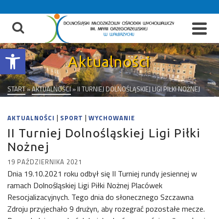
do
treści
Otwórz pasek narzędzi
Aktualności
START
»
AKTUALNOŚCI
»
II TURNIEJ DOLNOŚLĄSKIEJ LIGI PIŁKI NOŻNEJ
|
|
AKTUALNOŚCI
SPORT
WYCHOWANIE
II Turniej Dolnośląskiej Ligi Piłki
Nożnej
19 PAŹDZIERNIKA 2021
Dnia 19.10.2021 roku odbył się II Turniej rundy jesiennej w
ramach Dolnośląskiej Ligi Piłki Nożnej Placówek
Resocjalizacyjnych. Tego dnia do słonecznego Szczawna
Zdroju przyjechało 9 drużyn, aby rozegrać pozostałe mecze.