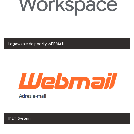
Logowanie do poczty WEBMAIL
IPET System