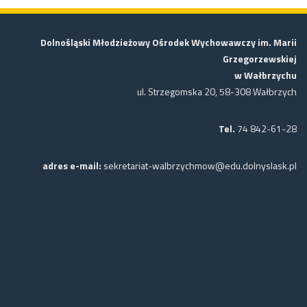
Dolnośląski Młodzieżowy Ośrodek Wychowawczy im. Marii
Grzegorzewskiej
w Wałbrzychu
ul. Strzegomska 20, 58-308 Wałbrzych
Tel.
74 842-61-28
adres e-mail:
sekretariat-walbrzychmow@edu.dolnyslask.pl