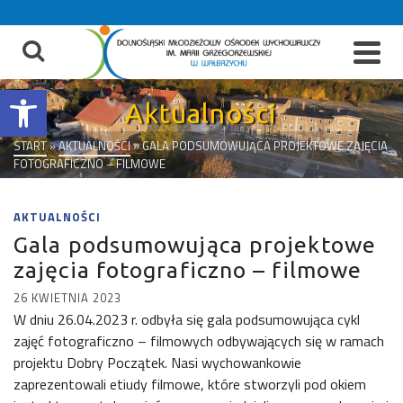
do
treści
Otwórz pasek narzędzi
Aktualności
START
»
AKTUALNOŚCI
»
GALA PODSUMOWUJĄCA PROJEKTOWE ZAJĘCIA
FOTOGRAFICZNO – FILMOWE
AKTUALNOŚCI
Gala podsumowująca projektowe
zajęcia fotograficzno – filmowe
26 KWIETNIA 2023
W dniu 26.04.2023 r. odbyła się gala podsumowująca cykl
zajęć fotograficzno – filmowych odbywających się w ramach
projektu Dobry Początek. Nasi wychowankowie
zaprezentowali etiudy filmowe, które stworzyli pod okiem