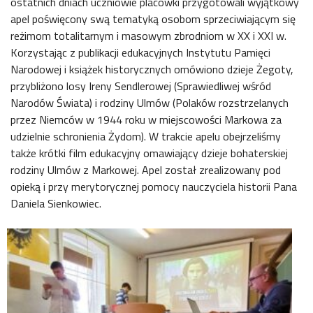
ostatnich dniach uczniowie placówki przygotowali wyjątkowy
apel poświęcony swą tematyką osobom sprzeciwiającym się
reżimom totalitarnym i masowym zbrodniom w XX i XXI w.
Korzystając z publikacji edukacyjnych Instytutu Pamięci
Narodowej i książek historycznych omówiono dzieje Żegoty,
przybliżono losy Ireny Sendlerowej (Sprawiedliwej wśród
Narodów Świata) i rodziny Ulmów (Polaków rozstrzelanych
przez Niemców w 1944 roku w miejscowości Markowa za
udzielnie schronienia Żydom). W trakcie apelu obejrzeliśmy
także krótki film edukacyjny omawiający dzieje bohaterskiej
rodziny Ulmów z Markowej. Apel został zrealizowany pod
opieką i przy merytorycznej pomocy nauczyciela historii Pana
Daniela Sienkowiec.