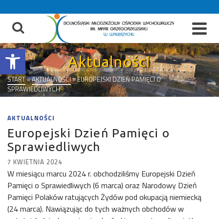
do
treści
Otwórz pasek narzędzi
Aktualności
START
»
AKTUALNOŚCI
»
EUROPEJSKI DZIEŃ PAMIĘCI O
SPRAWIEDLIWYCH
AKTUALNOŚCI
Europejski Dzień Pamięci o
Sprawiedliwych
7 KWIETNIA 2024
W miesiącu marcu 2024 r. obchodziliśmy Europejski Dzień
Pamięci o Sprawiedliwych (6 marca) oraz Narodowy Dzień
Pamięci Polaków ratujących Żydów pod okupacją niemiecką
(24 marca). Nawiązując do tych ważnych obchodów w