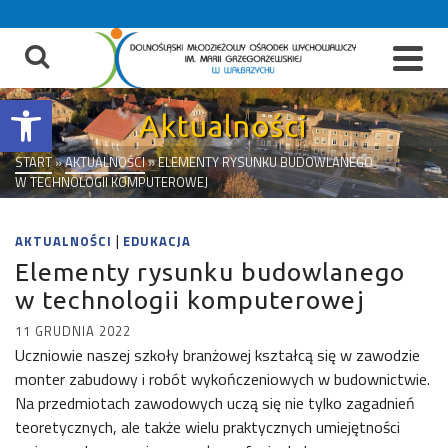
do
treści
Otwórz pasek narzędzi
Aktualności
START
»
AKTUALNOŚCI
»
ELEMENTY RYSUNKU BUDOWLANEGO
W TECHNOLOGII KOMPUTEROWEJ
|
AKTUALNOŚCI
EDUKACJA
Elementy rysunku budowlanego
w technologii komputerowej
11 GRUDNIA 2022
Uczniowie naszej szkoły branżowej kształcą się w zawodzie
monter zabudowy i robót wykończeniowych w budownictwie.
Na przedmiotach zawodowych uczą się nie tylko zagadnień
teoretycznych, ale także wielu praktycznych umiejętności