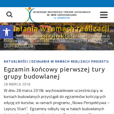
do
treści
Otwórz pasek narzędzi
Działania w ramach realizacji
projektu
START
»
PROJEKT NOWA PERSPEKTYWA - LEPSZY START
»
DZIAŁANIA W
RAMACH REALIZACJI PROJEKTU
»
EGZAMIN KOŃCOWY PIERWSZEJ TURY
GRUPY BUDOWLANEJ
|
AKTUALNOŚCI
DZIAŁANIA W RAMACH REALIZACJI PROJEKTU
Egzamin końcowy pierwszej tury
grupy budowlanej
28 MARCA 2018
W dniu 28 marca 2018r. wychowankowie uczestniczący w
kursach budowlanych przystąpili do egzaminów kończących
edycję ich kursów, w ramach programu „Nowa Perspektywa –
Lepszy Start”. Egzaminy odbyły się w halach budowlanych