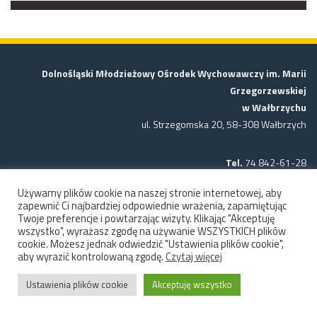
Dolnośląski Młodzieżowy Ośrodek Wychowawczy im. Marii
Grzegorzewskiej
w Wałbrzychu
ul. Strzegomska 20, 58-308 Wałbrzych
Tel.
74 842-61-28
Używamy plików cookie na naszej stronie internetowej, aby
adres e-mail:
sekretariat-walbrzychmow@edu.dolnyslask.pl
zapewnić Ci najbardziej odpowiednie wrażenia, zapamiętując
Twoje preferencje i powtarzając wizyty. Klikając "Akceptuję
wszystko", wyrażasz zgodę na używanie WSZYSTKICH plików
cookie. Możesz jednak odwiedzić "Ustawienia plików cookie",
aby wyrazić kontrolowaną zgodę.
Czytaj więcej
Ustawienia plików cookie
Akceptuję wszystko