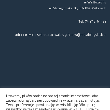
w Wałbrzychu
ul. Strzegomska 20, 58-308 Wałbrzych
Tel.
74 842-61-28
adres e-mail:
sekretariat-walbrzychmow@edu.dolnyslask.pl
Używamy plików cookie na naszej stronie internetowej, aby
zapewnić Ci najbardziej odpowiednie wrażenia, zapamiętując
Twoje preferencje i powtarzając wizyty. Klikając "Akceptuję
wszystko", wyrażasz zgodę na używanie WSZYSTKICH plików