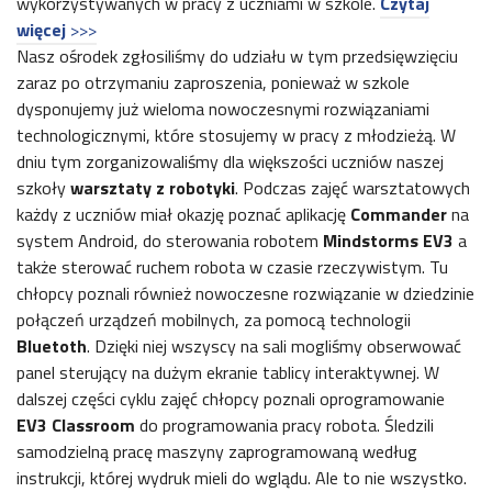
wykorzystywanych w pracy z uczniami w szkole.
Czytaj
więcej
>>>
Nasz ośrodek zgłosiliśmy do udziału w tym przedsięwzięciu
zaraz po otrzymaniu zaproszenia, ponieważ w szkole
dysponujemy już wieloma nowoczesnymi rozwiązaniami
technologicznymi, które stosujemy w pracy z młodzieżą. W
dniu tym zorganizowaliśmy dla większości uczniów naszej
szkoły
warsztaty z robotyki
. Podczas zajęć warsztatowych
każdy z uczniów miał okazję poznać aplikację
Commander
na
system Android, do sterowania robotem
Mindstorms EV3
a
także sterować ruchem robota w czasie rzeczywistym. Tu
chłopcy poznali również nowoczesne rozwiązanie w dziedzinie
połączeń urządzeń mobilnych, za pomocą technologii
Bluetoth
. Dzięki niej wszyscy na sali mogliśmy obserwować
panel sterujący na dużym ekranie tablicy interaktywnej. W
dalszej części cyklu zajęć chłopcy poznali oprogramowanie
EV3 Classroom
do programowania pracy robota. Śledzili
samodzielną pracę maszyny zaprogramowaną według
instrukcji, której wydruk mieli do wglądu. Ale to nie wszystko.