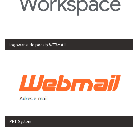
Logowanie do poczty WEBMAIL
IPET System