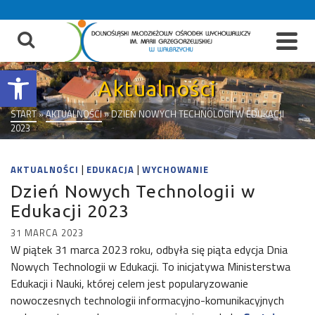
do
treści
Otwórz pasek narzędzi
Aktualności
START
»
AKTUALNOŚCI
»
DZIEŃ NOWYCH TECHNOLOGII W EDUKACJI
2023
|
|
AKTUALNOŚCI
EDUKACJA
WYCHOWANIE
Dzień Nowych Technologii w
Edukacji 2023
31 MARCA 2023
W piątek 31 marca 2023 roku, odbyła się piąta edycja Dnia
Nowych Technologii w Edukacji. To inicjatywa Ministerstwa
Edukacji i Nauki, której celem jest popularyzowanie
nowoczesnych technologii informacyjno-komunikacyjnych