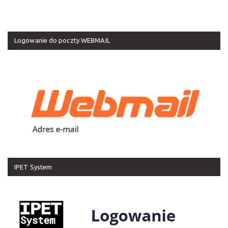
Logowanie do poczty WEBMAIL
IPET System