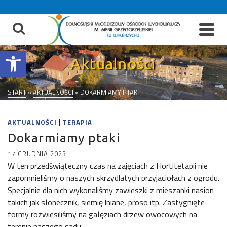
do
treści
Otwórz pasek narzędzi
Aktualności
START
»
AKTUALNOŚCI
»
DOKARMIAMY PTAKI
|
AKTUALNOŚCI
TERAPIA
Dokarmiamy ptaki
17 GRUDNIA 2023
W ten przedświąteczny czas na zajęciach z Hortitetapii nie
zapomnieliśmy o naszych skrzydlatych przyjaciołach z ogrodu.
Specjalnie dla nich wykonaliśmy zawieszki z mieszanki nasion
takich jak słonecznik, siemię lniane, proso itp. Zastygnięte
formy rozwiesiliśmy na gałęziach drzew owocowych na
terenie naszego sadu.