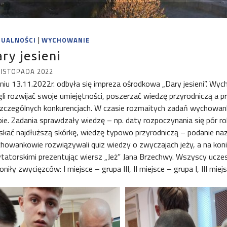
|
TUALNOŚCI
WYCHOWANIE
ry jesieni
LISTOPADA 2022
niu 13.11.2022r. odbyła się impreza ośrodkowa „Dary jesieni”. Wych
li rozwijać swoje umiejętności, poszerzać wiedzę przyrodniczą a p
zczególnych konkurencjach. W czasie rozmaitych zadań wychowank
pie. Zadania sprawdzały wiedzę – np. daty rozpoczynania się pór ro
skać najdłuższą skórkę, wiedzę typowo przyrodniczą – podanie na
howankowie rozwiązywali quiz wiedzy o zwyczajach jeży, a na koni
ytatorskimi prezentując wiersz „Jeż” Jana Brzechwy. Wszyscy uczes
niły zwycięzców: I miejsce – grupa III, II miejsce – grupa I, III miejs