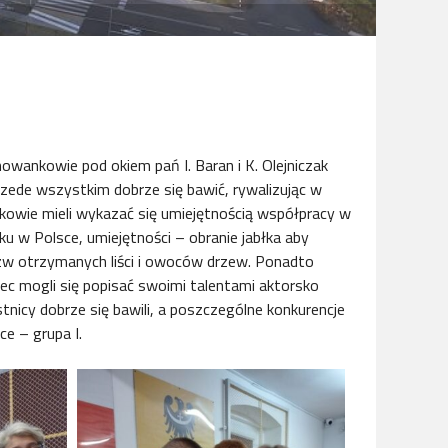
owankowie pod okiem pań I. Baran i K. Olejniczak
rzede wszystkim dobrze się bawić, rywalizując w
owie mieli wykazać się umiejętnością współpracy w
ku w Polsce, umiejętności – obranie jabłka aby
zw otrzymanych liści i owoców drzew. Ponadto
ec mogli się popisać swoimi talentami aktorsko
tnicy dobrze się bawili, a poszczególne konkurencje
ce – grupa I.