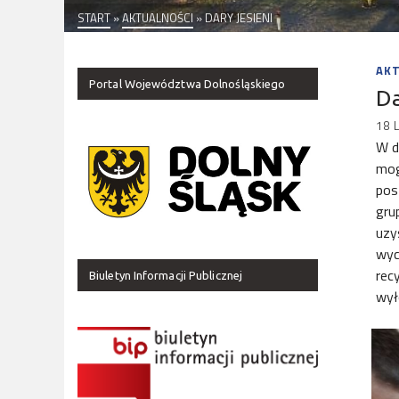
START
»
AKTUALNOŚCI
»
DARY JESIENI
AK
Portal Województwa Dolnośląskiego
Da
18 
W d
mog
pos
gru
uzy
wyc
rec
Biuletyn Informacji Publicznej
wyło