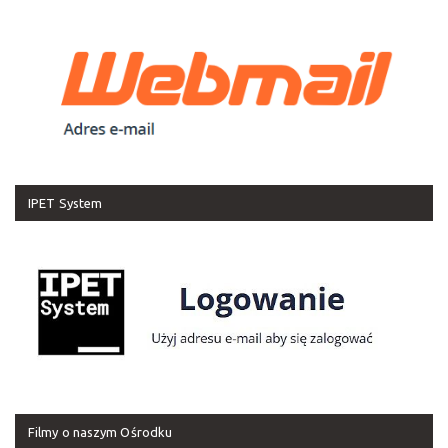
IPET System
Filmy o naszym Ośrodku