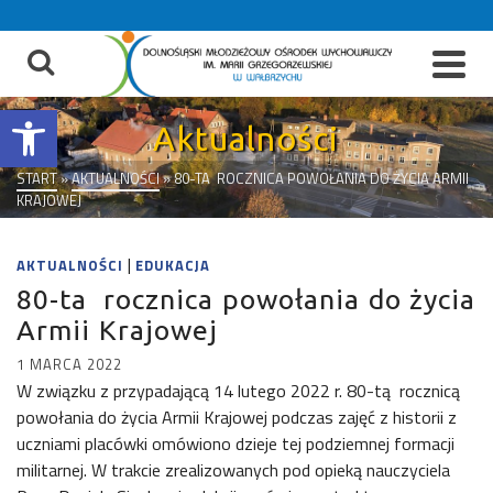
do
treści
Otwórz pasek narzędzi
Aktualności
START
»
AKTUALNOŚCI
»
80-TA ROCZNICA POWOŁANIA DO ŻYCIA ARMII
KRAJOWEJ
|
AKTUALNOŚCI
EDUKACJA
80-ta rocznica powołania do życia
Armii Krajowej
1 MARCA 2022
W związku z przypadającą 14 lutego 2022 r. 80-tą rocznicą
powołania do życia Armii Krajowej podczas zajęć z historii z
uczniami placówki omówiono dzieje tej podziemnej formacji
militarnej. W trakcie zrealizowanych pod opieką nauczyciela