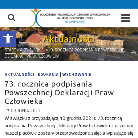
do
treści
Otwórz pasek narzędzi
Aktualności
START
»
AKTUALNOŚCI
»
73. ROCZNICA PODPISANIA POWSZECHNEJ
DEKLARACJI PRAW CZŁOWIEKA
|
|
AKTUALNOŚCI
EDUKACJA
WYCHOWANIE
73. rocznica podpisania
Powszechnej Deklaracji Praw
Człowieka
17 GRUDNIA 2021
W związku z przypadającą 10 grudnia 2021r. 73. rocznicą
podpisania Powszechnej Deklaracji Praw Człowieka z uczniami
naszej placówki zostały przeprowadzone zajęcia wpisujące się