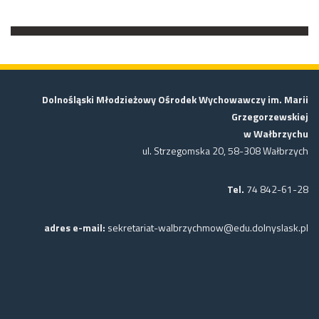
Dolnośląski Młodzieżowy Ośrodek Wychowawczy im. Marii
Grzegorzewskiej
w Wałbrzychu
ul. Strzegomska 20, 58-308 Wałbrzych
Tel.
74 842-61-28
adres e-mail:
sekretariat-walbrzychmow@edu.dolnyslask.pl