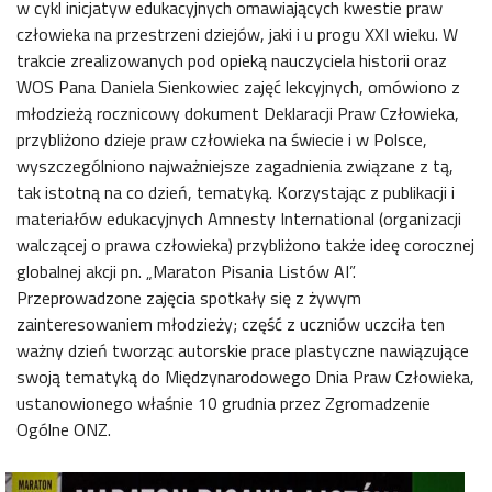
w cykl inicjatyw edukacyjnych omawiających kwestie praw
człowieka na przestrzeni dziejów, jaki i u progu XXI wieku. W
trakcie zrealizowanych pod opieką nauczyciela historii oraz
WOS Pana Daniela Sienkowiec zajęć lekcyjnych, omówiono z
młodzieżą rocznicowy dokument Deklaracji Praw Człowieka,
przybliżono dzieje praw człowieka na świecie i w Polsce,
wyszczególniono najważniejsze zagadnienia związane z tą,
tak istotną na co dzień, tematyką. Korzystając z publikacji i
materiałów edukacyjnych Amnesty International (organizacji
walczącej o prawa człowieka) przybliżono także ideę corocznej
globalnej akcji pn. „Maraton Pisania Listów AI”.
Przeprowadzone zajęcia spotkały się z żywym
zainteresowaniem młodzieży; część z uczniów uczciła ten
ważny dzień tworząc autorskie prace plastyczne nawiązujące
swoją tematyką do Międzynarodowego Dnia Praw Człowieka,
ustanowionego właśnie 10 grudnia przez Zgromadzenie
Ogólne ONZ.