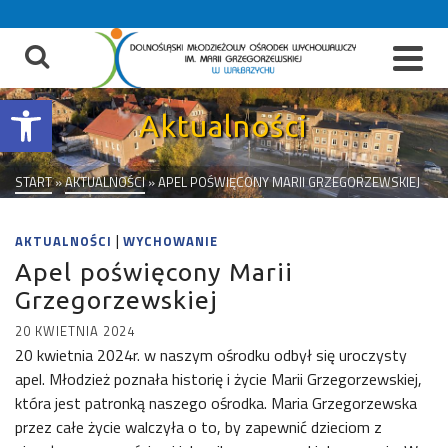
do
treści
Otwórz pasek narzędzi
Aktualności
START
»
AKTUALNOŚCI
»
APEL POŚWIĘCONY MARII GRZEGORZEWSKIEJ
|
AKTUALNOŚCI
WYCHOWANIE
Apel poświęcony Marii
Grzegorzewskiej
20 KWIETNIA 2024
20 kwietnia 2024r. w naszym ośrodku odbył się uroczysty
apel. Młodzież poznała historię i życie Marii Grzegorzewskiej,
która jest patronką naszego ośrodka. Maria Grzegorzewska
przez całe życie walczyła o to, by zapewnić dzieciom z