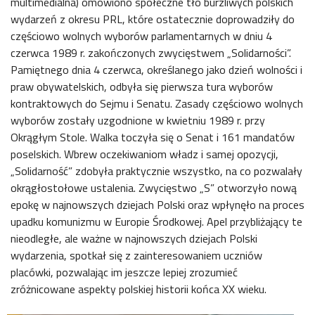
multimedialna) omówiono społeczne tło burzliwych polskich
wydarzeń z okresu PRL, które ostatecznie doprowadziły do
częściowo wolnych wyborów parlamentarnych w dniu 4
czerwca 1989 r. zakończonych zwycięstwem „Solidarności”.
Pamiętnego dnia 4 czerwca, określanego jako dzień wolności i
praw obywatelskich, odbyła się pierwsza tura wyborów
kontraktowych do Sejmu i Senatu. Zasady częściowo wolnych
wyborów zostały uzgodnione w kwietniu 1989 r. przy
Okrągłym Stole. Walka toczyła się o Senat i 161 mandatów
poselskich. Wbrew oczekiwaniom władz i samej opozycji,
„Solidarność” zdobyła praktycznie wszystko, na co pozwalały
okrągłostołowe ustalenia. Zwycięstwo „S” otworzyło nową
epokę w najnowszych dziejach Polski oraz wpłynęło na proces
upadku komunizmu w Europie Środkowej. Apel przybliżający te
nieodległe, ale ważne w najnowszych dziejach Polski
wydarzenia, spotkał się z zainteresowaniem uczniów
placówki, pozwalając im jeszcze lepiej zrozumieć
zróżnicowane aspekty polskiej historii końca XX wieku.