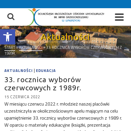
do
treści
Otwórz pasek narzędzi
Aktualności
START
»
AKTUALNOŚCI
»
33. ROCZNICA WYBORÓW CZERWCOWYCH Z
1989R.
|
AKTUALNOŚCI
EDUKACJA
33. rocznica wyborów
czerwcowych z 1989r.
15 CZERWCA 2022
W miesiącu czerwcu 2022 r. młodzież naszej placówki
uczestniczyła w okolicznościowym apelu mającym na celu
upamiętnienie 33. rocznicy wyborów czerwcowych z 1989 r.
W oparciu o materiały edukacyjne (książki, prezentacja