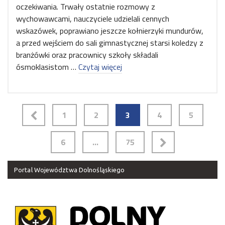
oczekiwania. Trwały ostatnie rozmowy z
wychowawcami, nauczyciele udzielali cennych
wskazówek, poprawiano jeszcze kołnierzyki mundurów,
a przed wejściem do sali gimnastycznej starsi koledzy z
branżówki oraz pracownicy szkoły składali
ósmoklasistom …
Czytaj więcej
1
2
3
4
5
6
…
75
Portal Województwa Dolnośląskiego