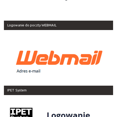
Logowanie do poczty WEBMAIL
IPET System