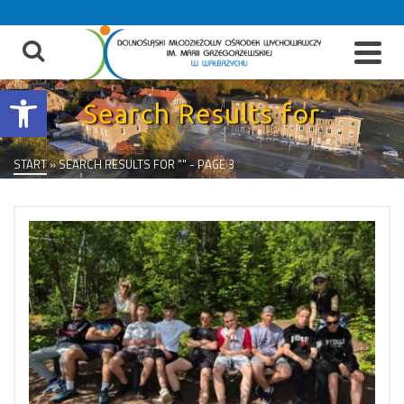
do
treści
Otwórz pasek narzędzi
Search Results for
START
»
SEARCH RESULTS FOR ""
- PAGE 3